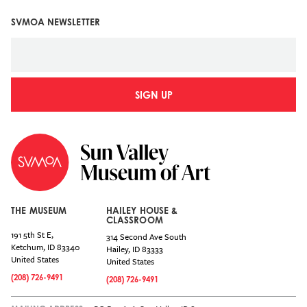
SVMOA NEWSLETTER
SIGN UP
THE MUSEUM
HAILEY HOUSE &
CLASSROOM
191 5th St E,
314 Second Ave South
Ketchum
,
ID
83340
Hailey
,
ID
83333
United States
United States
(208) 726-9491
(208) 726-9491