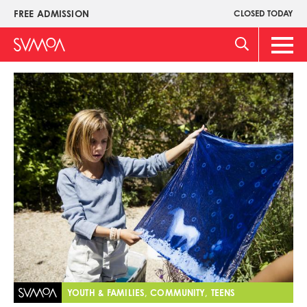
Skip
FREE ADMISSION
CLOSED TODAY
Upper
to
Menu
main
Main
content
Men
Image
YOUTH & FAMILIES, COMMUNITY, TEENS